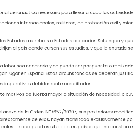
sonal aeronáutico necesario para llevar a cabo las actividad
zaciones internacionales, militares, de protección civil y m
n los Estados miembros o Estados asociados Schengen y qu
irijan al país donde cursan sus estudios, y que la entrada 
 labor sea necesaria y no pueda ser pospuesta o realizada 
gan lugar en España. Estas circunstancias se deberán justi
res imperativos debidamente acreditados.
 motivos de fuerza mayor o situación de necesidad, o cuy
el anexo de la Orden INT/657/2020 y sus posteriores modific
irectamente de ellos, hayan transitado exclusivamente por o
ionales en aeropuertos situados en países que no constan e