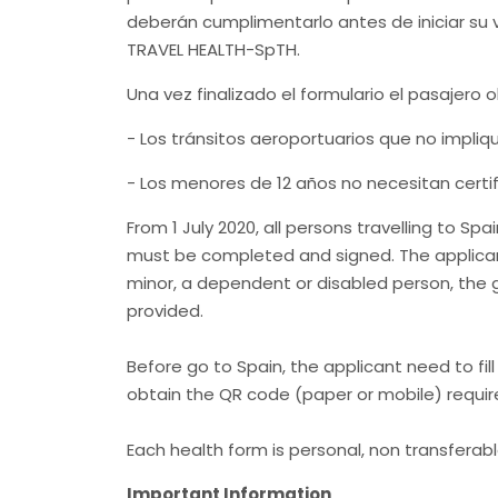
deberán cumplimentarlo antes de iniciar su vi
TRAVEL HEALTH-SpTH.
Una vez finalizado el formulario el pasajer
- Los tránsitos aeroportuarios que no impliq
- Los menores de 12 años no necesitan certi
From
1 July 2020
, all persons travelling to Sp
must be completed and signed. The applicant 
minor, a dependent or disabled person, the gu
provided.
Before go to Spain, the applicant need to fill
obtain the QR code (paper or mobile) require
Each health form is personal, non transferable
Important Information