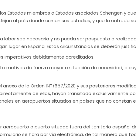
n los Estados miembros o Estados asociados Schengen y qu
irijan al país donde cursan sus estudios, y que la entrada 
 labor sea necesaria y no pueda ser pospuesta o realizada 
gan lugar en España. Estas circunstancias se deberán justi
res imperativos debidamente acreditados.
 motivos de fuerza mayor o situación de necesidad, o cuy
el anexo de la Orden INT/657/2020 y sus posteriores modific
irectamente de ellos, hayan transitado exclusivamente por o
ionales en aeropuertos situados en países que no constan e
er aeropuerto o puerto situado fuera del territorio español
ormulario se hará por vía electrónica, de tal manera que to