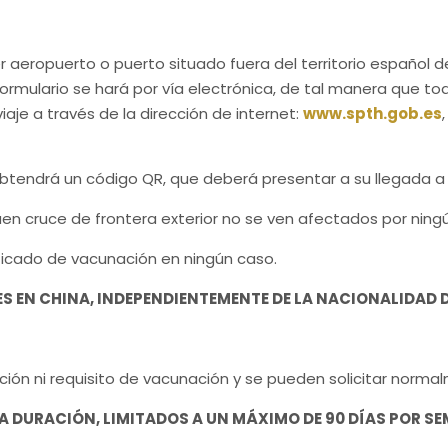
er aeropuerto o puerto situado fuera del territorio español
ormulario se hará por vía electrónica, de tal manera que to
aje a través de la dirección de internet:
www.spth.gob.es
o obtendrá un código QR, que deberá presentar a su llegada 
uen cruce de frontera exterior no se ven afectados por ningún
ficado de vacunación en ningún caso.
S EN CHINA, INDEPENDIENTEMENTE DE LA NACIONALIDAD 
ción ni requisito de vacunación y se pueden solicitar norma
DURACIÓN, LIMITADOS A UN MÁXIMO DE 90 DÍAS POR SEMEST